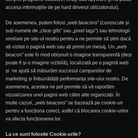
accesa informaţiile de pe hard driverul utilizatorului).
De asemenea, putem folosi „web beacons” (cunoscute și
sub numele de „clear gifs” sau „pixel tags”) sau tehnologii
similare pe site-ul nostru pentru a ne permite să știm dacă
ați vizitat o pagină web sau ați primit un mesaj. Un „web
beacon” este în mod obișnuit o imagine transparentă (deși
poate fi și o imagine vizibilă), localizată pe o pagină web
și ne ajută să măsurăm succesul campaniilor de
marketing și îmbunătățiți performanța site-ului nostru. De
asemenea, acestea ne pot permite să vă raportăm
vizualizarea unei pagini web către alte organizații. În
multe cazuri, „web beacons” se bazează pe cookie-uri
pentru a funcționa corect, astfel că blocarea cookie-urilor
va afecta funcționarea lor.
La ce sunt folosite Cookie-urile?