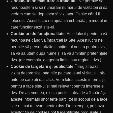
Cookie-uri de măsurare a traficului
. Ne permite să
recunoaștem și să numărăm numărul de vizitatori și să
vedem cum se deplasează vizitatorii în site când îl
folosesc. Acest lucru ne ajută să îmbunătățim modul în
care funcționează site-ul.
Cookie-uri de funcționalitate.
Este folosit pentru a vă
recunoaște când vă întoarceți la Site. Acest lucru ne
permite să personalizăm conținutul nostru pentru dvs.,
să vă salutăm după nume și să vă amintim preferințele
dvs. (de exemplu, alegerea limbii sau regiunii dvs.).
Cookie de targetare și publicitate
. Înregistreaza
vizita despre site, paginile pe care le-ați vizitat și link-
urile pe care ati dat click. Vom folosi aceste informații
pentru a face site-ul și mai relevant pentru interesele
dvs. De asemenea, exista posibilitatea de a împărtăși
aceste informații unor terțe părți, tot in scopul de a face
site-ul mai relevant pentru dvs. De exemplu, pe baza
acestor tip de cookies pot fi identificate produsele si