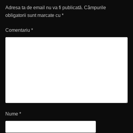
articole
Adresa ta de email nu va fi publicată.
Câmpurile
obligatorii sunt marcate cu
*
Comentariu
*
Nume
*