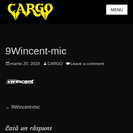
MENU
9Wincent-mic
Posted
Author
martie 20, 2018
CARGO
Leave a comment
on
Navigare
Previous
←
9Wincent-mic
post:
în
Lasă un răspuns